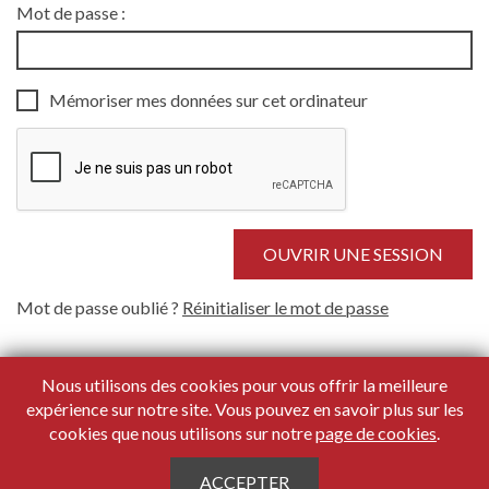
Mot de passe :
Mémoriser mes données sur cet ordinateur
Mot de passe oublié ?
Réinitialiser le mot de passe
Nous utilisons des cookies pour vous offrir la meilleure
expérience sur notre site. Vous pouvez en savoir plus sur les
cookies que nous utilisons sur notre
page de cookies
.
Copyright 2026
Maru/
ACCEPTER
À propos de nous
Politique de confidentialité